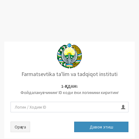
Farmatsevtika ta'lim va tadqiqot instituti
1-ҚАДАМ:
Фойдаланувчининг ID коди ёки логинини киритинг
Орқага
Давом этиш